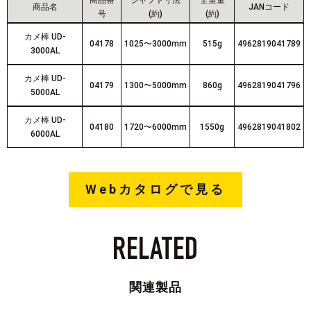
商品番
シャフト寸法
全重量
商品名
JANコード
号
(約)
(約)
カメ棒 UD-
04178
1025〜3000mm
515g
4962819041789
3000AL
カメ棒 UD-
04179
1300〜5000mm
860g
4962819041796
5000AL
カメ棒 UD-
04180
1720〜6000mm
1550g
4962819041802
6000AL
Webカタログで見る
RELATED
関連製品