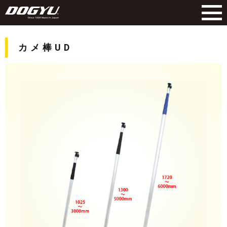
カメ棒UD