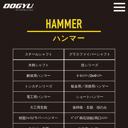
HAMMER
ハンマー
スチールシャフト
グラスファイバーシャフト
木柄シャフト
技シリーズ
解体用ハンマー
ﾈｰﾙﾊﾝﾏｰ/2x4ﾊﾝﾏｰ
トンカチシリーズ
板金用／溶接用ハンマー
電工用ハンマー
ショートハンマー
大工用玄能
仮枠槌・玄能 頭のみ
樹脂ﾌｪｲｽ/ラバーハンマー
ﾊﾟｲﾌﾟ柄石頭鎚/両口ﾊﾝﾏｰ