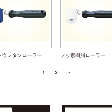
トウレタンローラー
フッ素樹脂ローラー
1
2
>