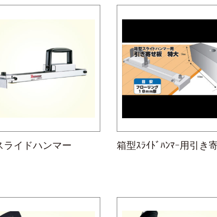
スライドハンマー
箱型ｽﾗｲﾄﾞﾊﾝﾏｰ用引き