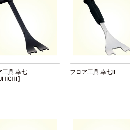
ア工具 幸七
フロア工具 幸七Ⅱ
UHICHI】