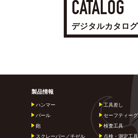
CATALOG
デジタルカタログ
製品情報
ハンマー
工具差し
バール
セーフティーグ
鉋
検査工具
スクレーパー／チゼル
点検・測定工具