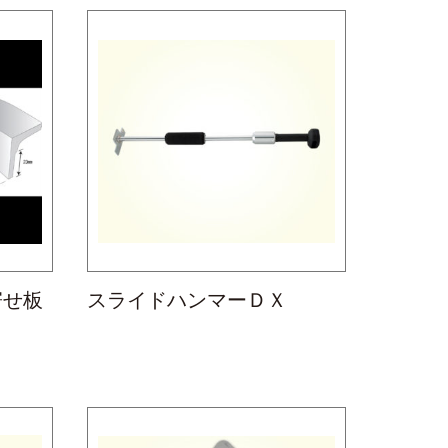
寄せ板
スライドハンマーＤＸ