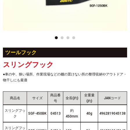
ツールフック
スリングフック
●車の中、狭い場所、作業現場などの棚の置けない所の整理収納やアウトドア・
物干しにも最適
商品番
全重量
商品名
サイズ
全長(約)
JANコード
号
(約)
スリングフッ
約
SGF-450BK
04513
40g
4962819045138
ク
450mm
スリングフッ