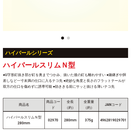
ハイバールシリーズ
ハイバールスリムＮ型
●U字形釘抜き部が釘を奥までつかみ、抜いた後の釘も離れやすい ●鎌継ぎや胴
差しなど一寸未満の仕口に入るテコ先 ●絶妙な角度と長さのフラットテールが
双方の仕口を傷めずに誘導可能 ●効ききる前にサッと抜ける薄いテコ先
商品コー
全長
全重量
商品名
JANコード
ド
（約）
（約）
ハイバールスリムＮ型
02970
280mm
375g
4962819029701
280mm