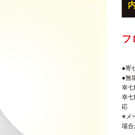
フ
●寄
●無
幸七
幸七
応
※メ
場合