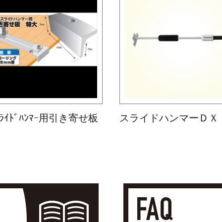
ﾗｲﾄﾞﾊﾝﾏｰ用引き寄せ板
スライドハンマーＤＸ
FAQ