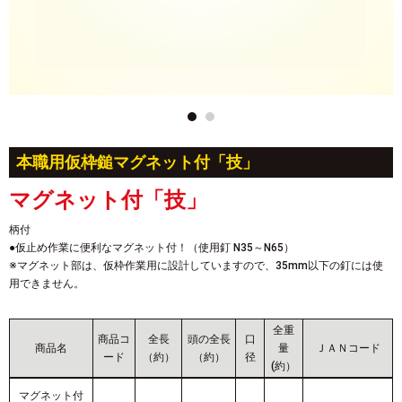
本職用仮枠鎚マグネット付「技」
マグネット付「技」
柄付
●仮止め作業に便利なマグネット付！（使用釘 N35～N65）
※マグネット部は、仮枠作業用に設計していますので、35mm以下の釘には使
用できません。
全重
商品コ
全長
頭の全長
口
商品名
量
ＪＡＮコード
ード
（約）
（約）
径
(約）
マグネット付