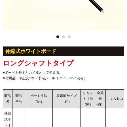
伸縮式ホワイトボード
ロングシャフトタイプ
●ボードを外すとカメ棒として使える。
※付属品：筆記具1本・予備シール（C6-1、B5-1のみ）
シャフ
全重
商品
商品
ボード寸法
表示面サイズ
ト寸法
量
ＪＡＮコー
名
番号
（約）
（約）
（約）
(約）
伸縮
式ホ
ワイ