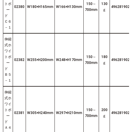
トボ
150～
130
02380
W180×H165mm
W166×H130mm
4962819023
ー
700mm
ｇ
ド
Ｃ６
－１
伸縮
式ホ
ワイ
トボ
150～
180
02382
W255×H200mm
W248×H170mm
4962819023
ー
700mm
ｇ
ド
Ｂ５
－１
伸縮
式ホ
ワイ
トボ
150～
200
02381
W305×H240mm
W297×H210mm
4962819023
ー
700mm
ｇ
ド
Ａ４