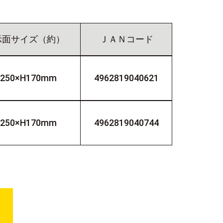
示面サイズ（約）
ＪＡＮコード
250×H170mm
4962819040621
250×H170mm
4962819040744