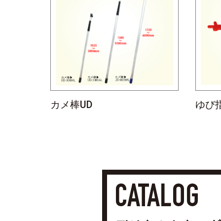
カメ棒UD
ゆび
CATALOG