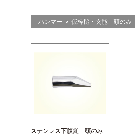
ハンマー
仮枠槌・玄能 頭のみ
ステンレス下腹鎚 頭のみ