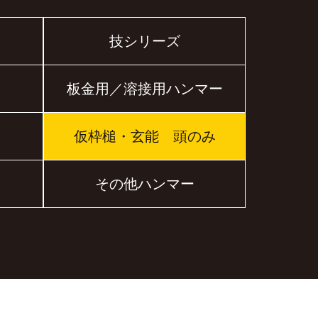
技シリーズ
板金用／溶接用ハンマー
仮枠槌・玄能 頭のみ
その他ハンマー