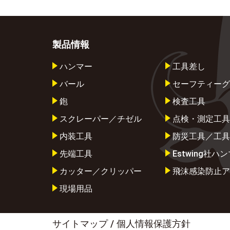
製品情報
ハンマー
工具差し
バール
セーフティーグ
鉋
検査工具
スクレーパー／チゼル
点検・測定工具
内装工具
防災工具／工具
先端工具
Estwing社ハ
カッター／クリッパー
飛沫感染防止ア
現場用品
サイトマップ
個人情報保護方針