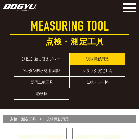
MEASURING TOOL
点検・測定工具
【別注】差し替えプレート
現場撮影用品
ウレタン防水材用膜厚計
クラック測定工具
設備点検工具
点検ミラー棒
聴診棒
点検・測定工具
現場撮影用品