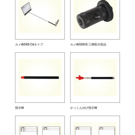
カメ棒500 C6タイプ
カメ棒500用 三脚取付部品
指示棒
かっくんゆび指示棒