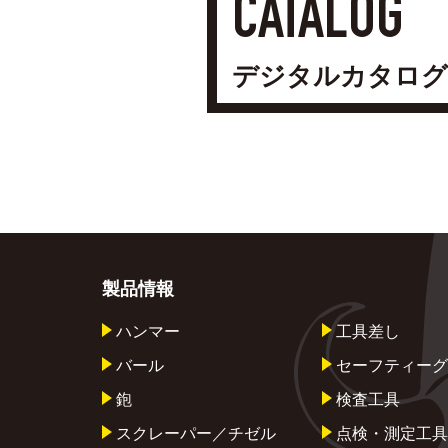
CATALOG
デジタルカタログ
製品情報
ハンマー
工具差し
バール
セーフティーグ
鉋
検査工具
スクレーパー／チゼル
点検・測定工具